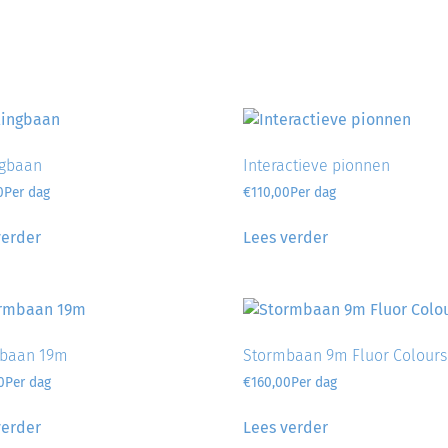
ngbaan
Interactieve pionnen
0
Per dag
€
110,00
Per dag
verder
Lees verder
baan 19m
Stormbaan 9m Fluor Colours
0
Per dag
€
160,00
Per dag
verder
Lees verder