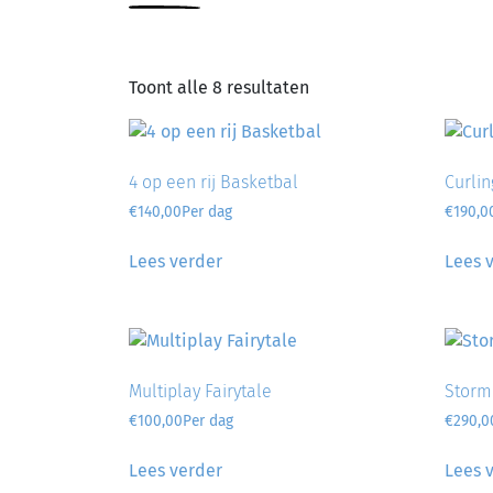
Toont alle 8 resultaten
4 op een rij Basketbal
Curli
€
140,00
Per dag
€
190,0
Lees verder
Lees 
Multiplay Fairytale
Storm
€
100,00
Per dag
€
290,0
Lees verder
Lees 