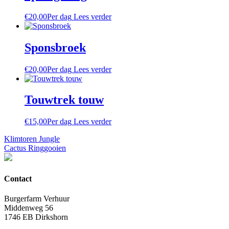
€
20,00
Per dag
Lees verder
Sponsbroek
€
20,00
Per dag
Lees verder
Touwtrek touw
€
15,00
Per dag
Lees verder
Bericht
Klimtoren Jungle
Cactus Ringgooien
navigatie
Contact
Burgerfarm Verhuur
Middenweg 56
1746 EB Dirkshorn