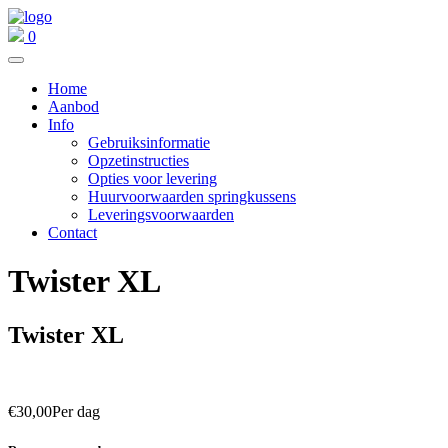
0
Home
Aanbod
Info
Gebruiksinformatie
Opzetinstructies
Opties voor levering
Huurvoorwaarden springkussens
Leveringsvoorwaarden
Contact
Twister XL
Twister XL
€
30,00
Per dag