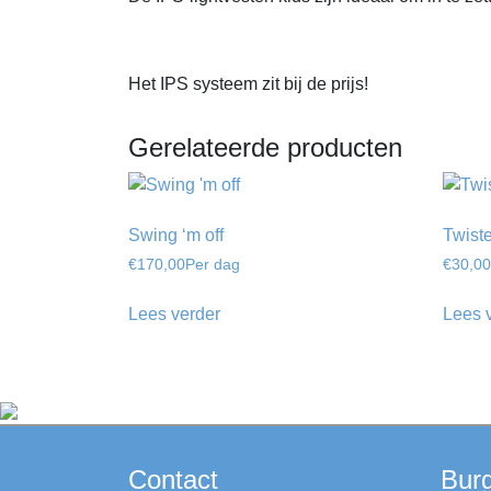
Het IPS systeem zit bij de prijs!
Gerelateerde producten
Swing ‘m off
Twist
€
170,00
Per dag
€
30,00
Lees verder
Lees 
Contact
Bur