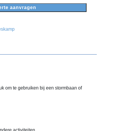
erte aanvragen
eskamp
euk om te gebruiken bij een stormbaan of
dere activiteiten.