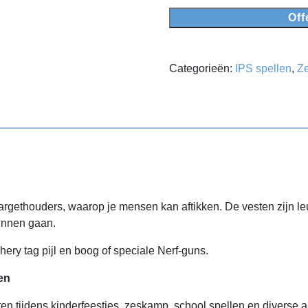
Off
Categorieën:
IPS spellen
,
Z
targethouders, waarop je mensen kan aftikken. De vesten zijn l
kunnen gaan.
ery tag pijl en boog of speciale Nerf-guns.
en
ten tijdens kinderfeestjes, zeskamp, school spellen en diverse an