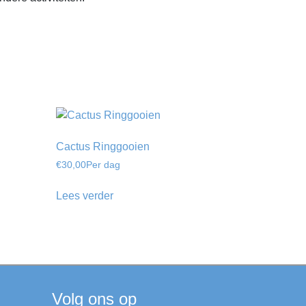
Cactus Ringgooien
€
30,00
Per dag
Lees verder
Volg ons op