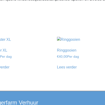
er XL
Ringgooien
Per dag
€
40,00
Per dag
verder
Lees verder
gerfarm Verhuur